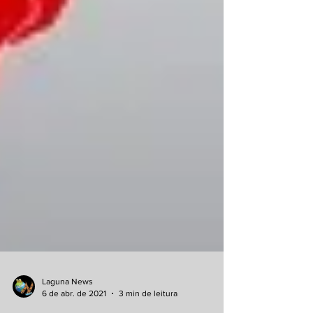
Laguna News
6 de abr. de 2021
3 min de leitura