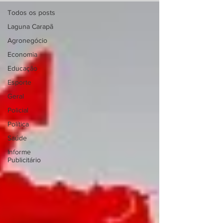
Todos os posts
Laguna Carapã
Agronegócio
Economia
Educação
Esporte
Geral
Policial
Política
Saúde
Informe
Publicitário