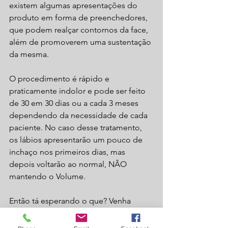
existem algumas apresentações do 
produto em forma de preenchedores, 
que podem realçar contornos da face, 
além de promoverem uma sustentação 
da mesma. 
O procedimento é rápido e 
praticamente indolor e pode ser feito 
de 30 em 30 dias ou a cada 3 meses 
dependendo da necessidade de cada 
paciente. No caso desse tratamento, 
os lábios apresentarão um pouco de 
inchaço nos primeiros dias, mas 
depois voltarão ao normal, NÃO 
mantendo o Volume.
Então tá esperando o que? Venha 
agendar sua consulta e vamos acabar 
de vez com esse problema.