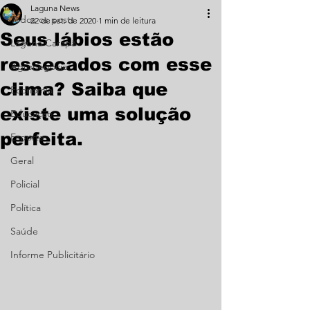
Laguna News
Todos os posts
22 de set. de 2020
1 min de leitura
Seus lábios estão
Laguna Carapã
ressecados com esse
Agronegócio
clima? Saiba que
Economia
existe uma solução
Educação
perfeita.
Esporte
Geral
Policial
Política
Saúde
Informe Publicitário