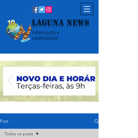
Laguna News
Informação e
credibilidade
Post
Todos os posts